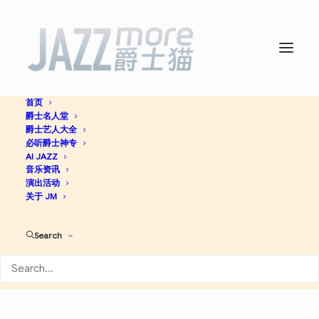
首页
爵士名人堂
Casco Viejo – Single -
爵士艺人大全
必听爵士神专
Renegades Of Jazz
AI JAZZ
音乐资讯
演出活动
关于 JM
Jazz
Search
Apple Music
Spotify
Discogs