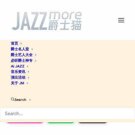
首页
爵士名人堂
Child’s Attraction / Yes –
爵士艺人大全
必听爵士神专
Single -
AI JAZZ
The United
音乐资讯
演出活动
Jazz+Rock Ensemble
关于 JM
Search
Jazz
Apple Music
Spotify
Discogs