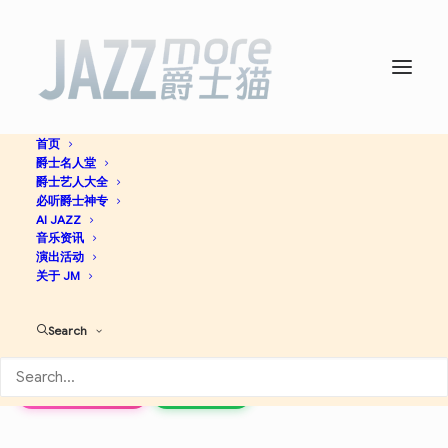
首页
爵士名人堂
D.T.F.N. (12inch Ver.) – EP -
爵士艺人大全
必听爵士神专
The United Jazz+Rock
AI JAZZ
音乐资讯
演出活动
Ensemble
关于 JM
Search
Jazz
Apple Music
Spotify