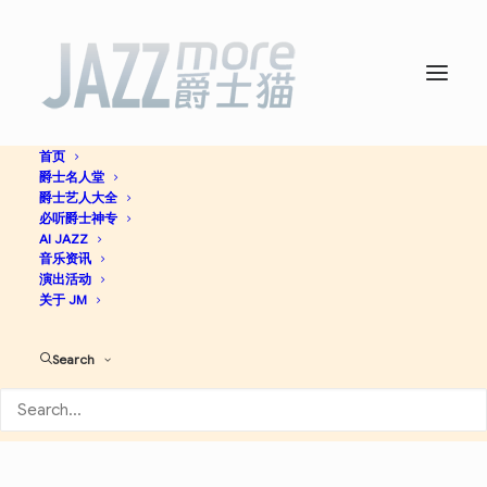
首页
爵士名人堂
Debonair – Single -
爵士艺人大全
必听爵士神专
Renegades Of Jazz
AI JAZZ
音乐资讯
演出活动
关于 JM
Jazz
Search
Apple Music
Spotify
Discogs