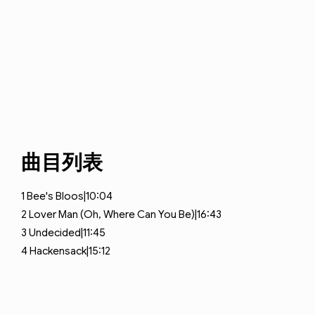
曲目列表
1
Bee's Bloos|10:04
2
Lover Man (Oh, Where Can You Be)|16:43
3
Undecided|11:45
4
Hackensack|15:12