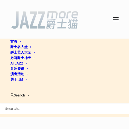
首页
爵士名人堂
Draughty Heights – Single
爵士艺人大全
必听爵士神专
-
The Jazz Jousters
AI JAZZ
音乐资讯
演出活动
关于 JM
Jazz
Search
Apple Music
Spotify
Discogs