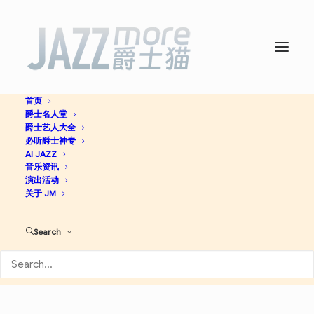
首页
爵士名人堂
East Broadway Run Down -
爵士艺人大全
必听爵士神专
Sonny Rollins
AI JAZZ
音乐资讯
演出活动
关于 JM
Jazz
Search
Apple Music
Spotify
Discogs