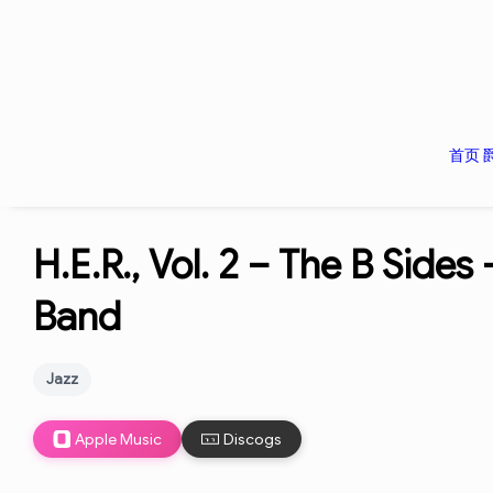
首页
H.E.R., Vol. 2 – The B Sides 
Band
Jazz
Apple Music
Discogs