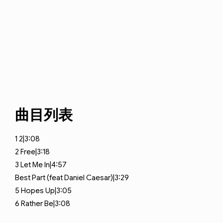
曲目列表
1
2|3:08
2
Free|3:18
3
Let Me In|4:57
Best Part (feat
Daniel Caesar)|3:29
5
Hopes Up|3:05
6
Rather Be|3:08