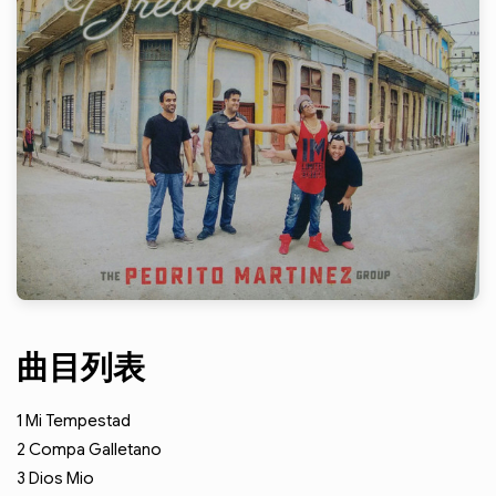
曲目列表
1
Mi Tempestad
2
Compa Galletano
3
Dios Mio