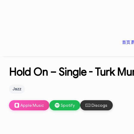
首页
Hold On – Single -
Turk Mu
Jazz
Apple Music
Spotify
Discogs