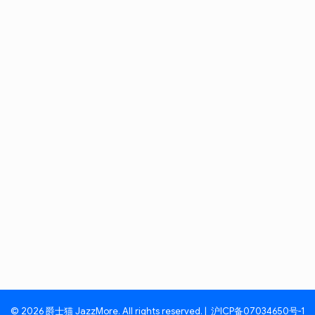
© 2026 爵士猫 JazzMore. All rights reserved. |
沪ICP备07034650号-1