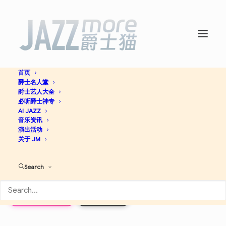
首页
爵士名人堂
Hold Us Together (Hope
爵士艺人大全
必听爵士神专
Mix) – Single -
AI JAZZ
Turk
音乐资讯
演出活动
Murphy’s Jazz Band
关于 JM
Search
Jazz
Apple Music
Discogs