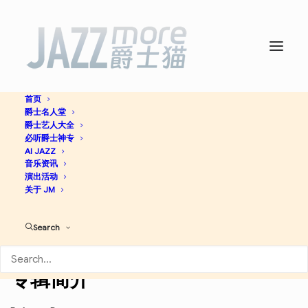
首页
爵士名人堂
Le Retour -
Wynton
爵士艺人大全
必听爵士神专
Marsalis
AI JAZZ
音乐资讯
演出活动
关于 JM
Contemporary Jazz
Big Band
Jazz
Search
Discogs
专辑简介