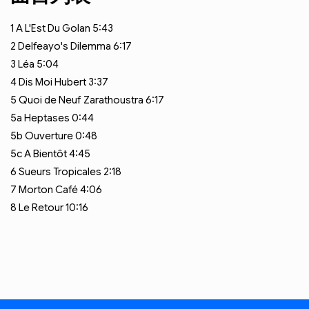
1
A L'Est Du Golan
5:43
2
Delfeayo's Dilemma
6:17
3
Léa
5:04
4
Dis Moi Hubert
3:37
5
Quoi de Neuf Zarathoustra
6:17
5a
Heptases
0:44
5b
Ouverture
0:48
5c
A Bientôt
4:45
6
Sueurs Tropicales
2:18
7
Morton Café
4:06
8
Le Retour
10:16