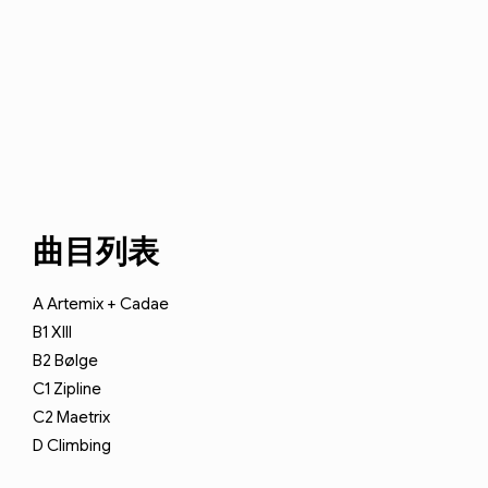
曲目列表
A
Artemix + Cadae
B1
XIII
B2
Bølge
C1
Zipline
C2
Maetrix
D
Climbing