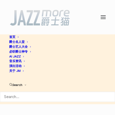
首页
爵士名人堂
Oracles – Single -
爵士艺人大全
必听爵士神专
Renegades Of Jazz
AI JAZZ
音乐资讯
演出活动
关于 JM
Jazz
Search
Apple Music
Spotify
Discogs