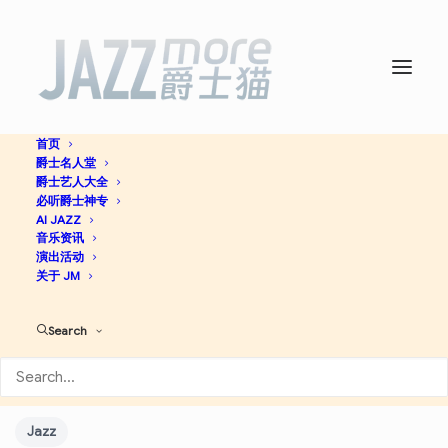
首页
爵士名人堂
Soledad (feat. Dezron
爵士艺人大全
必听爵士神专
Douglas, Sullivan Fortner,
AI JAZZ
音乐资讯
演出活动
Joe Dyson, Joel Ross &
关于 JM
Luisito Quintero) – Single -
Search
Sullivan Fortner
Jazz