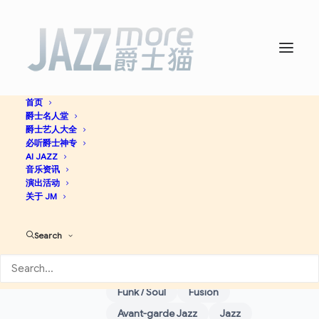
首页
爵士名人堂
爵士艺人大全
必听爵士神专
传奇
AI JAZZ
Bud Powell
音乐资讯
演出活动
关于 JM
Acid Jazz
Blues
Contemporary Jazz
Jazz-Funk
Search
Swing
Free Jazz
Big Band
Bop
Post Bop
Vocal
Funk / Soul
Fusion
Avant-garde Jazz
Jazz