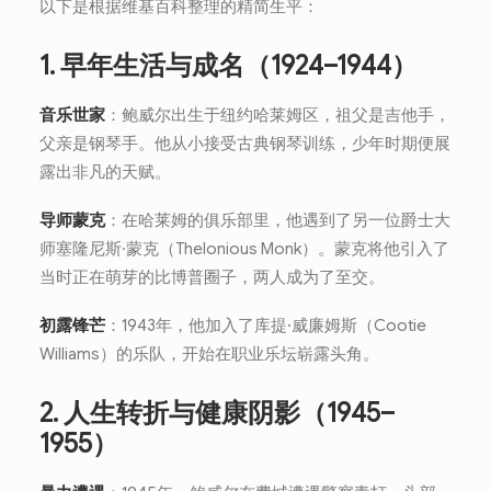
以下是根据维基百科整理的精简生平：
1. 早年生活与成名（1924–1944）
音乐世家
：鲍威尔出生于纽约哈莱姆区，祖父是吉他手，
父亲是钢琴手。他从小接受古典钢琴训练，少年时期便展
露出非凡的天赋。
导师蒙克
：在哈莱姆的俱乐部里，他遇到了另一位爵士大
师塞隆尼斯·蒙克（Thelonious Monk）。蒙克将他引入了
当时正在萌芽的比博普圈子，两人成为了至交。
初露锋芒
：1943年，他加入了库提·威廉姆斯（Cootie
Williams）的乐队，开始在职业乐坛崭露头角。
2. 人生转折与健康阴影（1945–
1955）