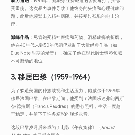
暴力遭遇
：1945年，鲍威尔在费城遭遇警察毒打，头部
受重伤。这次暴力事件导致了他终身的头痛和心理健康问
题，此后他频繁出入精神病院，并接受过残酷的电击治
疗。
巅峰作品
：尽管饱受精神疾病和药物、酒精成瘾的折磨，
他在40年代末到50年代初仍录制了大量经典作品（如
Blue Note 时期的录音），确立了他在现代爵士钢琴领域
不可撼动的地位。
3. 移居巴黎（1959–1964）
为了躲避美国的种族歧视和生活压力，鲍威尔于1959年
移居法国巴黎。在巴黎期间，他受到了法国乐迷弗朗西斯
·波德拉斯（Francis Paudras）的悉心照料，生活一度趋
于稳定，并留下了许多精彩的现场录音。
这段巴黎岁月后来成为了电影《午夜旋律》（
Round