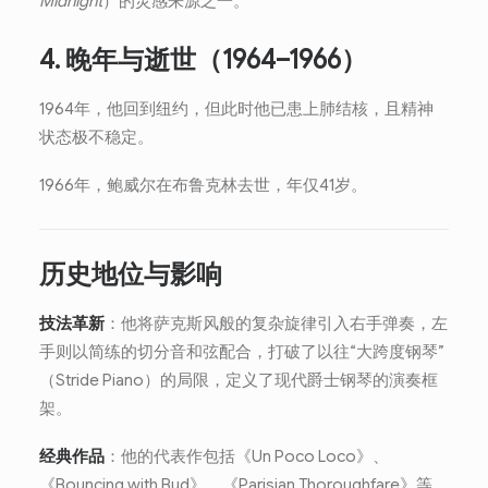
Midnight
）的灵感来源之一。
4. 晚年与逝世（1964–1966）
1964年，他回到纽约，但此时他已患上肺结核，且精神
状态极不稳定。
1966年，鲍威尔在布鲁克林去世，年仅41岁。
历史地位与影响
技法革新
：他将萨克斯风般的复杂旋律引入右手弹奏，左
手则以简练的切分音和弦配合，打破了以往“大跨度钢琴”
（Stride Piano）的局限，定义了现代爵士钢琴的演奏框
架。
经典作品
：他的代表作包括《Un Poco Loco》、
《Bouncing with Bud》、《Parisian Thoroughfare》等，