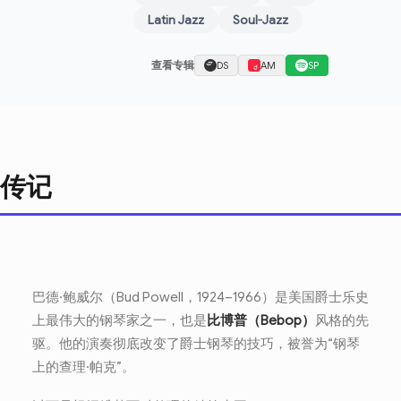
Latin Jazz
Soul-Jazz
查看专辑
DS
AM
SP
传记
巴德·鲍威尔（Bud Powell，1924–1966）是美国爵士乐史
上最伟大的钢琴家之一，也是
比博普（Bebop）
风格的先
驱。他的演奏彻底改变了爵士钢琴的技巧，被誉为“钢琴
上的查理·帕克”。