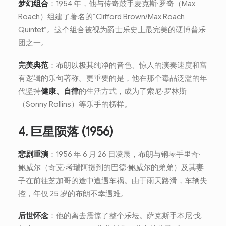
梦幻组合
：1954 年，他与传奇鼓手麦克斯·罗奇（Max
Roach）组建了著名的“Clifford Brown/Max Roach
Quintet”。这个组合被视为爵士乐史上最完美的硬博普乐
团之一。
完美典范
：布朗以极其纯净的音色、惊人的演奏速度和富
有逻辑的乐句著称。更重要的是，他在那个毒品泛滥的年
代坚持
健康、自律
的生活方式，成为了索尼·罗林斯
（Sonny Rollins）等乐手的榜样。
4. 巨星陨落 (1956)
悲剧重演
：1956 年 6 月 26 日凌晨，布朗与钢琴手里奇·
鲍威尔（奇克·考瑞阿提到的巴德·鲍威尔的弟弟）及其妻
子在前往芝加哥的途中遭遇车祸。由于雨天路滑，车辆失
控，年仅 25 岁的布朗不幸遇难。
后世怀念
：他的离去震惊了整个乐坛。萨克斯手本尼·戈