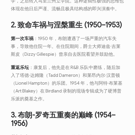
学，之后转入马里兰州立学院。这种逻辑性极强的思维也
体现在他日后严谨、流畅且极具结构感的即兴演奏中。
2. 致命车祸与涅槃重生 (1950–1953)
第一次车祸
：1950 年，布朗遭遇了一场严重的汽车失
事，导致他住院一年。在住院期间，爵士大师迪兹·吉莱
斯皮（Dizzy Gillespie）曾亲自去医院看望并鼓励他。
重返乐坛
：康复后，他先是在 R&B 乐队中磨练，随后加
入了塔德·达姆隆（Tadd Dameron）和莱昂内尔·汉普顿
（Lionel Hampton）的乐团。1954 年，他与阿特·布莱基
（Art Blakey）在 Birdland 录制的现场专辑成为了硬博普
乐派的奠基之作。
3. 布朗-罗奇五重奏的巅峰 (1954–
1956)