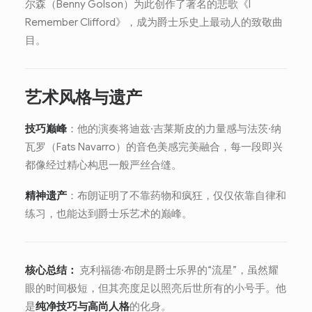
尔森（Benny Golson）为此创作了著名的悲歌《I
Remember Clifford》，成为爵士乐史上最动人的致敬曲
目。
艺术风格与遗产
技巧巅峰
：他的演奏将迪兹·吉莱斯皮的力量感与法茨·纳
瓦罗（Fats Navarro）的音色美感完美融合，每一段即兴
都像经过精心构思一般严丝合缝。
精神遗产
：布朗证明了不靠药物和疯狂，仅仅依靠自律和
练习，也能达到爵士乐艺术的巅峰。
核心总结：
克利福德·布朗是爵士乐界的“流星”，虽然耀
眼的时间极短，但其亮度足以照亮后世所有的小号手。他
是
纯净技巧与高尚人格
的化身。