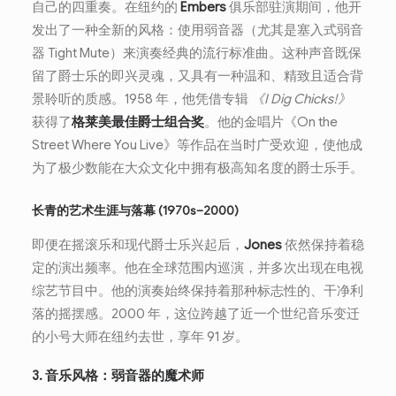
自己的四重奏。在纽约的
Embers
俱乐部驻演期间，他开
发出了一种全新的风格：使用弱音器（尤其是塞入式弱音
器 Tight Mute）来演奏经典的流行标准曲。这种声音既保
留了爵士乐的即兴灵魂，又具有一种温和、精致且适合背
景聆听的质感。1958 年，他凭借专辑
《I Dig Chicks!》
获得了
格莱美最佳爵士组合奖
。他的金唱片《On the
Street Where You Live》等作品在当时广受欢迎，使他成
为了极少数能在大众文化中拥有极高知名度的爵士乐手。
长青的艺术生涯与落幕 (1970s–2000)
即便在摇滚乐和现代爵士乐兴起后，
Jones
依然保持着稳
定的演出频率。他在全球范围内巡演，并多次出现在电视
综艺节目中。他的演奏始终保持着那种标志性的、干净利
落的摇摆感。2000 年，这位跨越了近一个世纪音乐变迁
的小号大师在纽约去世，享年 91 岁。
3. 音乐风格：弱音器的魔术师