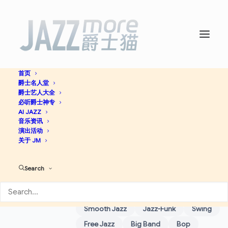
首页
爵士名人堂
爵士艺人大全
必听爵士神专
重要
AI JAZZ
Jonah Jones
音乐资讯
演出活动
关于 JM
Bossa Nova
Acid Jazz
Blues
Contemporary Jazz
Dixieland
Search
Soul
Ragtime
Cool Jazz
Latin
Hard Bop
Future Jazz
Smooth Jazz
Jazz-Funk
Swing
Free Jazz
Big Band
Bop