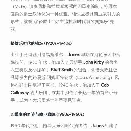
（Mute）演奏风格和摇摆感极强的四重奏编制，将原本
复杂的爵士乐转化为一种优雅、轻快且极具商业吸引力的
形式，被誉为“轻爵士”或“主流摇滚时代前的摇摆乐”先
驱。
摇摆乐时代的锻造 (1920s–1940s)
出生于肯塔基州路易斯维尔，
Jones
早期在河轮乐团中磨
练技艺。1930 年代，他加入了贝斯手
John Kirby
的著名
六重奏以及小提琴手
Stuff Smith
的组合，凭借火热且极
具爆发力的路易斯·阿姆斯特朗式（Louis Armstrong）风
格在爵士圈赢得了声誉。1940 年代，他加入了
Cab
Calloway
的大乐团，在其中担任了长达十年的首席小号
手，成为了大乐团盛世的重要见证者。
四重奏的奇迹与商业巅峰 (1950s–1960s)
1950 年代中期，随着大乐团时代的终结，
Jones
组建了