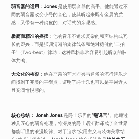
弱音器的运用
：
Jones
是使用弱音器的高手。他能通过不
同的弱音器改变小号的音色，使其听起来既有金属的质
感，又带有一种俏皮的、对话式的亲昵感。
极简而精准的摇摆
：他的音乐不追求复杂的和声结构或冗
长的即兴，而是强调清晰的旋律线条和绝对稳健的“二拍
子”（Two-beat）律动，这种风格非常容易引起听众的肢
体共鸣。
大众化的桥梁
：他在严肃的艺术即兴与通俗的流行娱乐之
间找到了完美的平衡点，证明了爵士乐也可以是平易近人
且充满愉悦感的。
核心总结：
Jonah Jones
是爵士乐界的
“翻译官”
。他通过
独具匠心的弱音处理，将深奥的爵士语汇翻译成了全世界
都能听懂的浪漫旋律。对于追求“实用主义与装饰美学结