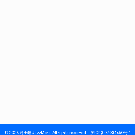
© 2026 爵士猫 JazzMore. All rights reserved. |
沪ICP备07034650号-1