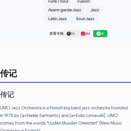
Funk / Soul
Fusion
Avant-garde Jazz
Jazz
Latin Jazz
Soul-Jazz
查看专辑
DS
AM
SP
传记
传记
UMO Jazz Orchestra is a Finnish big band jazz orchestra founded
in 1975 by [a=Heikki Sarmanto] and [a=Esko Linnavalli]. UMO
comes from the words "Uuden Musiikin Orkesteri" (New Music
Orchestra in English).