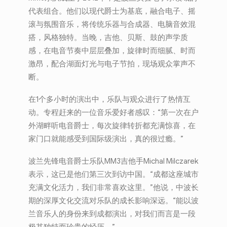
代表组合。他们以现代爵士为基底，融合电子、摇
滚与氛围音乐，将传统乐器与合成器、电脑音效混
搭，风格独特。当晚，吉他、贝斯、鼓的声学质
感，在电音节奏中层层叠加，旋律时而细腻、时而
激昂，配合湖面灯光与电子节拍，现场观众掌声不
断。
在1个多小时的演出中，乐队与观众进行了热情互
动。专程赶来的一位音乐爱好者感叹：“第一次在户
外湖畔听电音爵士，每次旋律转折都充满惊喜，在
家门口就能感受到国际级演出，真的很过瘾。”
波兰先锋电音爵士乐队MM3吉他手Michal Milczarek
表示，这已是他们第三次到访中国。“成都这座城市
充满文化活力，我们非常喜欢这里。”他说，中波长
期的深厚文化交流对乐队的成长影响深远。“能以波
兰音乐人的身份来到成都演出，对我们而言是一段