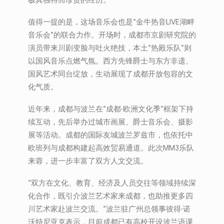
极其独特而珍贵的经历。”
值得一提的是，这场音乐会也是“金牛热音LIVE湖畔
音乐会”的联合力作。开场时，成都市京剧研究院的
演员带来川剧变脸与吐火绝技，本土“热殿乐队”则
以国风音乐点燃气氛。西方先锋爵士与东方非遗、
国风艺术同台绽放，生动展现了成都开放包容的文
化气质。
近年来，成都与波兰在“成都·欧洲文化季”框架下持
续互动，先后举办过城市画展、爵士音乐会、摄影
展等活动。成都的国际友城波兰罗兹市，也依托中
欧班列与成都构建起高效贸易通道。此次MM3乐队
来蓉，进一步丰富了双方人文交流。
“双方在文化、教育、经济及人员交往等领域持续深
化合作，既引介波兰艺术家来成都，也助推更多四
川艺术家赴波兰交流。”波兰驻广州总领事彼得·诺
沃特尼亚克表示，目前成都已有高校开设波兰语课